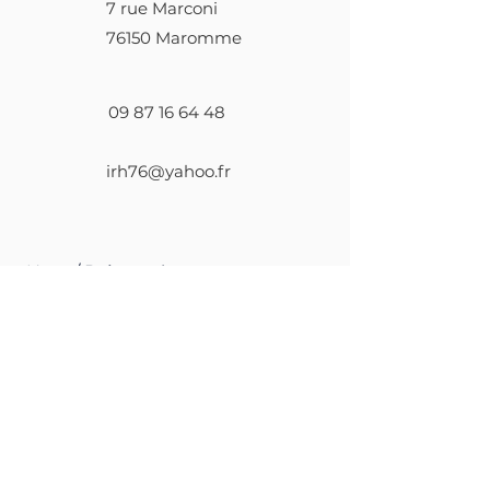
7 rue Marconi
76150 Maromme
09 87 16 64 48
irh76@yahoo.fr
Nom / Prénom
Téléphone
E-mail